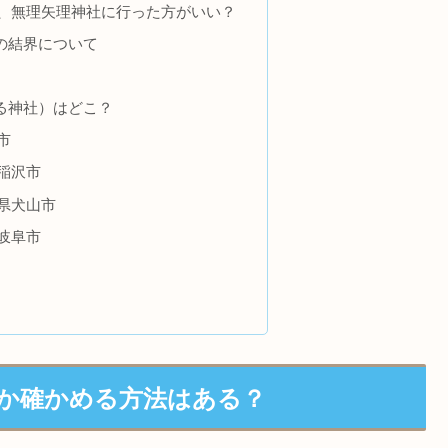
、無理矢理神社に行った方がいい？
の結界について
る神社）はどこ？
市
稲沢市
県犬山市
岐阜市
か確かめる方法はある？