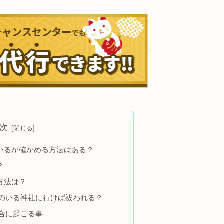
次
いるか確かめる方法はある？
？
方法は？
のいる神社に行けば祓われる？
合に起こる事