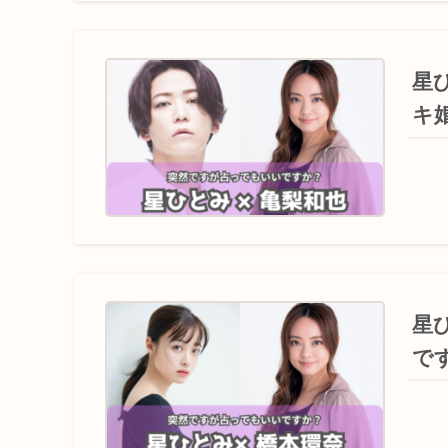
星
キ
星
で