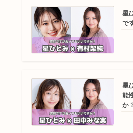
星
で
星
能
か