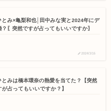
ひとみ×亀梨和也│田中みな実と2024年にデ
婚？〖突然ですが占ってもいいですか〗
2024/3/16
ひとみは橋本環奈の熱愛を当てた？【突然
すが占ってもいいですか？】