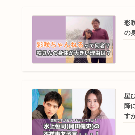
彩
の
星ひ
降
す