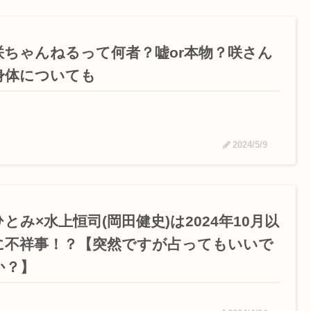
咲ちゃんねるって何者？嘘or本物？咲さん
身体についても
2024/5/9
とみ×水上恒司(岡田健史)は2024年10月以
に不祥事！？【突然ですが占ってもいいで
か？】