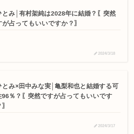
ひとみ│有村架純は2028年に結婚？〖突然
すが占ってもいいですか？〗
2024/3/18
ひとみ×田中みな実│亀梨和也と結婚する可
性96％？〖突然ですが占ってもいいです
？〗
2024/3/17