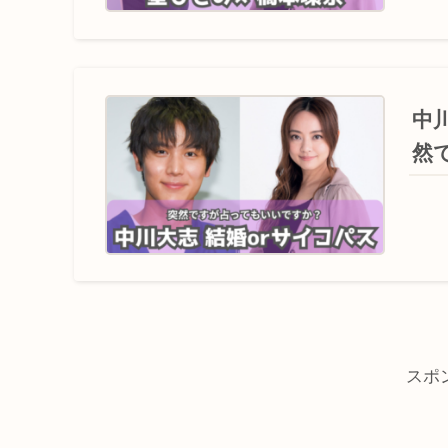
中
然
スポ