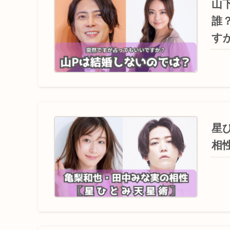
山
誰
す
星
相