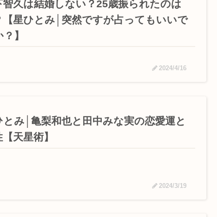
下智久は結婚しない？25歳振られたのは
？【星ひとみ│突然ですが占ってもいいで
か？】
2024/4/16
ひとみ│亀梨和也と田中みな実の恋愛運と
性【天星術】
2024/3/19