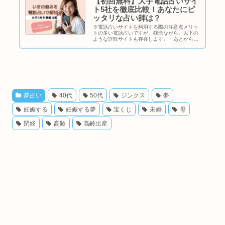
【初回無料】大手電話占いサイ
ト5社を徹底比較！あなたにピ
ッタリな占い師は？
※電話占いサイトを利用する際の注意点メリッ
トの多い電話占いですが、残念ながら、以下の
ような詐欺サイトも存在します。・あとから高
額請求・商品を勧めてくる・個人情報の漏洩そ
のため、電話占いサイトを利用する際は、知名
度や運営歴を確認してから利用し...
夢占い
40代
50代
ジンクス
夢
妊娠する
妊娠する夢
宝くじ
未婚
母
閉経
高齢
高齢出産