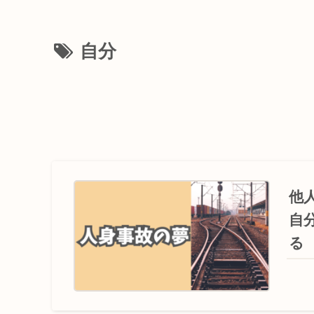
自分
他
自
る