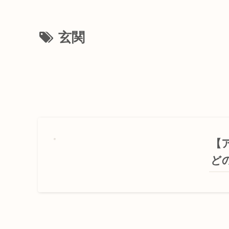
玄関
【
ど