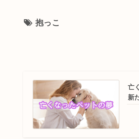
抱っこ
亡
新