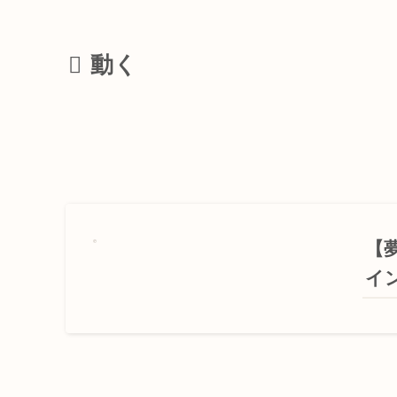
動く
【
イ