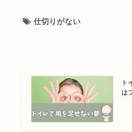
仕切りがない
ト
は