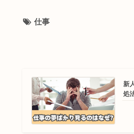
仕事
新
処