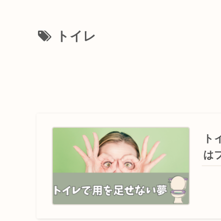
トイレ
ト
は