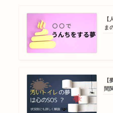
【
ま
【
間